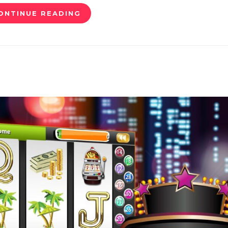
ONTINUE READING