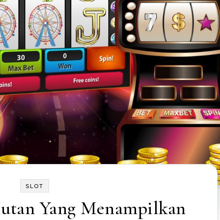
SLOT
Hutan Yang Menampilkan