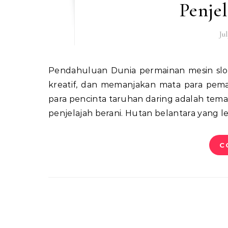
Penjel
Ju
Pendahuluan Dunia permainan mesin slot daring selalu menawarkan berbagai tema yang menarik,
kreatif, dan memanjakan mata para pema
para pencinta taruhan daring adalah tema
penjelajah berani. Hutan belantara yang l
C