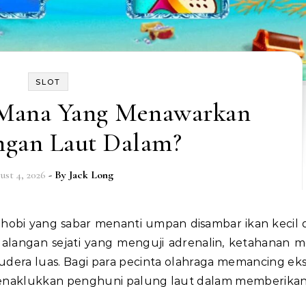
SLOT
 Mana Yang Menawarkan
ngan Laut Dalam?
ust 4, 2026
- By
Jack Long
langan sejati yang menguji adrenalin, ketahanan m
dera luas. Bagi para pecinta olahraga memancing ek
menaklukkan penghuni palung laut dalam memberika