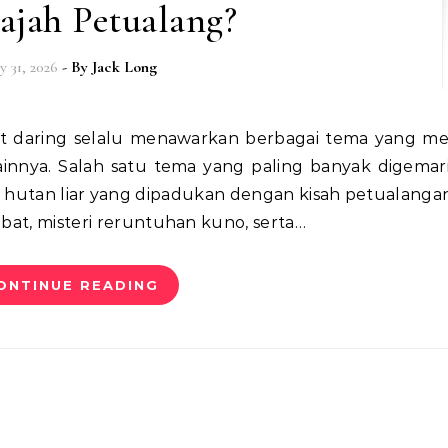
ajah Petualang?
ly 31, 2026
- By
Jack Long
innya. Salah satu tema yang paling banyak digemar
 hutan liar yang dipadukan dengan kisah petualanga
ebat, misteri reruntuhan kuno, serta…
ONTINUE READING