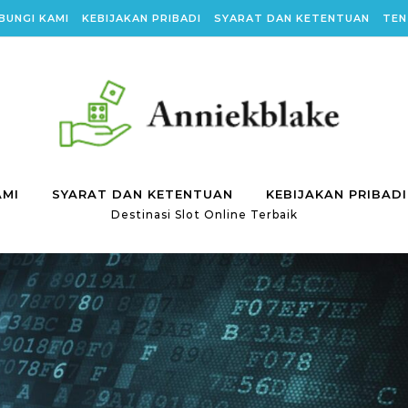
BUNGI KAMI
KEBIJAKAN PRIBADI
SYARAT DAN KETENTUAN
TEN
AMI
SYARAT DAN KETENTUAN
KEBIJAKAN PRIBADI
Destinasi Slot Online Terbaik