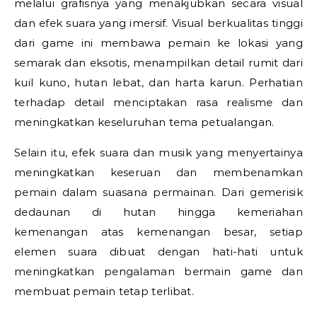
melalui grafisnya yang menakjubkan secara visual
dan efek suara yang imersif. Visual berkualitas tinggi
dari game ini membawa pemain ke lokasi yang
semarak dan eksotis, menampilkan detail rumit dari
kuil kuno, hutan lebat, dan harta karun. Perhatian
terhadap detail menciptakan rasa realisme dan
meningkatkan keseluruhan tema petualangan.
Selain itu, efek suara dan musik yang menyertainya
meningkatkan keseruan dan membenamkan
pemain dalam suasana permainan. Dari gemerisik
dedaunan di hutan hingga kemeriahan
kemenangan atas kemenangan besar, setiap
elemen suara dibuat dengan hati-hati untuk
meningkatkan pengalaman bermain game dan
membuat pemain tetap terlibat.