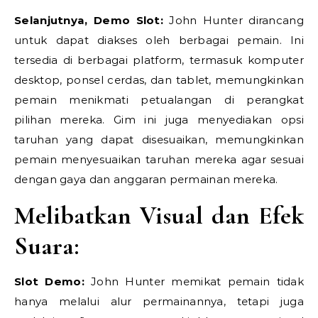
Selanjutnya, Demo Slot:
John Hunter dirancang
untuk dapat diakses oleh berbagai pemain. Ini
tersedia di berbagai platform, termasuk komputer
desktop, ponsel cerdas, dan tablet, memungkinkan
pemain menikmati petualangan di perangkat
pilihan mereka. Gim ini juga menyediakan opsi
taruhan yang dapat disesuaikan, memungkinkan
pemain menyesuaikan taruhan mereka agar sesuai
dengan gaya dan anggaran permainan mereka.
Melibatkan Visual dan Efek
Suara:
Slot Demo:
John Hunter memikat pemain tidak
hanya melalui alur permainannya, tetapi juga