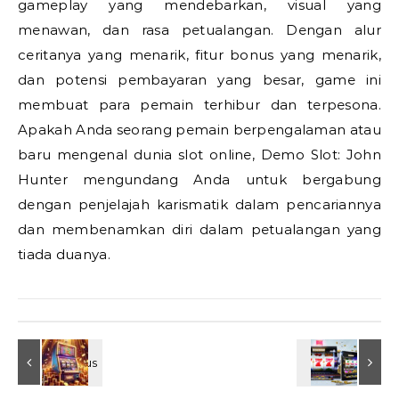
gameplay yang mendebarkan, visual yang
menawan, dan rasa petualangan. Dengan alur
ceritanya yang menarik, fitur bonus yang menarik,
dan potensi pembayaran yang besar, game ini
membuat para pemain terhibur dan terpesona.
Apakah Anda seorang pemain berpengalaman atau
baru mengenal dunia slot online, Demo Slot: John
Hunter mengundang Anda untuk bergabung
dengan penjelajah karismatik dalam pencariannya
dan membenamkan diri dalam petualangan yang
tiada duanya.