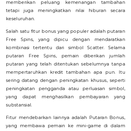
memberikan peluang kemenangan tambahan
tetapi juga meningkatkan nilai hiburan secara
keseluruhan.
Salah satu fitur bonus yang populer adalah putaran
Free Spins, yang dipicu dengan mendaratkan
kombinasi tertentu dari simbol Scatter. Selama
putaran Free Spins, pemain diberikan jumlah
putaran yang telah ditentukan sebelumnya tanpa
mempertaruhkan kredit tambahan apa pun. Itu
sering datang dengan peningkatan khusus, seperti
peningkatan pengganda atau perluasan simbol,
yang dapat menghasilkan pembayaran yang
substansial.
Fitur mendebarkan lainnya adalah Putaran Bonus,
yang membawa pemain ke mini-game di dalam