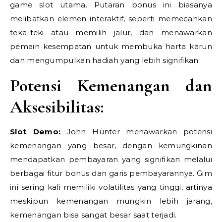
game slot utama. Putaran bonus ini biasanya
melibatkan elemen interaktif, seperti memecahkan
teka-teki atau memilih jalur, dan menawarkan
pemain kesempatan untuk membuka harta karun
dan mengumpulkan hadiah yang lebih signifikan.
Potensi Kemenangan dan
Aksesibilitas:
Slot Demo:
John Hunter menawarkan potensi
kemenangan yang besar, dengan kemungkinan
mendapatkan pembayaran yang signifikan melalui
berbagai fitur bonus dan garis pembayarannya. Gim
ini sering kali memiliki volatilitas yang tinggi, artinya
meskipun kemenangan mungkin lebih jarang,
kemenangan bisa sangat besar saat terjadi.