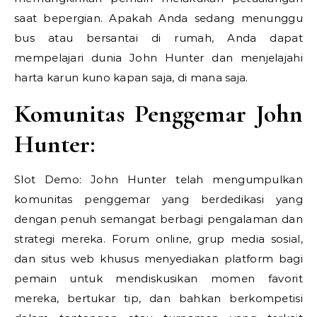
saat bepergian. Apakah Anda sedang menunggu
bus atau bersantai di rumah, Anda dapat
mempelajari dunia John Hunter dan menjelajahi
harta karun kuno kapan saja, di mana saja.
Komunitas Penggemar John
Hunter:
Slot Demo: John Hunter telah mengumpulkan
komunitas penggemar yang berdedikasi yang
dengan penuh semangat berbagi pengalaman dan
strategi mereka. Forum online, grup media sosial,
dan situs web khusus menyediakan platform bagi
pemain untuk mendiskusikan momen favorit
mereka, bertukar tip, dan bahkan berkompetisi