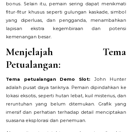
bonus. Selain itu, pemain sering dapat menikmati
fitur-fitur khusus seperti gulungan kaskade, simbol
yang diperluas, dan pengganda, menambahkan
lapisan ekstra kegembiraan dan potensi
kemenangan besar.
Menjelajah Tema
Petualangan:
Tema petualangan Demo Slot:
John Hunter
adalah pusat daya tariknya. Pemain dipindahkan ke
lokasi eksotis, seperti hutan lebat, kuil misterius, dan
reruntuhan yang belum ditemukan. Grafik yang
imersif dan perhatian terhadap detail menciptakan
suasana eksplorasi dan penemuan.