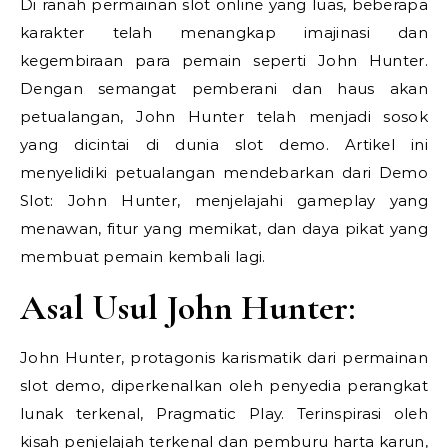
Di ranah permainan slot online yang luas, beberapa
karakter telah menangkap imajinasi dan
kegembiraan para pemain seperti John Hunter.
Dengan semangat pemberani dan haus akan
petualangan, John Hunter telah menjadi sosok
yang dicintai di dunia slot demo. Artikel ini
menyelidiki petualangan mendebarkan dari Demo
Slot: John Hunter, menjelajahi gameplay yang
menawan, fitur yang memikat, dan daya pikat yang
membuat pemain kembali lagi.
Asal Usul John Hunter:
John Hunter, protagonis karismatik dari permainan
slot demo, diperkenalkan oleh penyedia perangkat
lunak terkenal, Pragmatic Play. Terinspirasi oleh
kisah penjelajah terkenal dan pemburu harta karun,