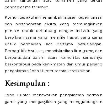
dalam tantangan atau turnamen yang terkait
dengan game tersebut.
Komunitas aktif ini menambah lapisan kegembiraan
dan persahabatan ekstra, yang memungkinkan
pemain untuk terhubung dengan individu yang
berpikiran sama yang memiliki hasrat yang sama
untuk permainan slot bertema petualangan.
Berbagi kisah sukses, mendiskusikan fitur game, dan
berpartisipasi dalam acara komunitas semuanya
berkontribusi pada kenikmatan dan umur panjang
pengalaman John Hunter secara keseluruhan.
Kesimpulan :
John Hunter menawarkan pengalaman bermain
game yang mengasyikkan yang menggabungkan