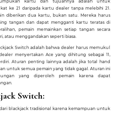
umpukan kartu dan tujuannya adalah untuk
at ke 21 daripada kartu dealer tanpa melebihi 21.
in diberikan dua kartu, bukan satu. Mereka harus
ng tangan dan dapat mengganti kartu teratas di
ralihan, pemain memainkan setiap tangan secara
i, atau menggandakan seperti biasa.
ackjack Switch adalah bahwa dealer harus memukul
n dealer menyertakan Ace yang dihitung sebagai 11,
diri. Aturan penting lainnya adalah jika total hand
gan untuk semua pemain yang tidak gagal. Aturan ini
ungan yang diperoleh pemain karena dapat
angan.
jack Switch:
 dari blackjack tradisional karena kemampuan untuk