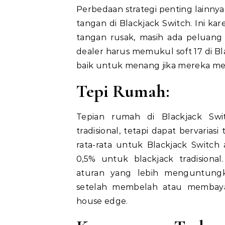
Perbedaan strategi penting lainny
tangan di Blackjack Switch. Ini ka
tangan rusak, masih ada peluang
dealer harus memukul soft 17 di B
baik untuk menang jika mereka mem
Tepi Rumah:
Tepian rumah di Blackjack Swi
tradisional, tetapi dapat bervaria
rata-rata untuk Blackjack Switch 
0,5% untuk blackjack tradision
aturan yang lebih menguntungk
setelah membelah atau membaya
house edge.