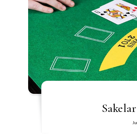
Sakelar
Ju