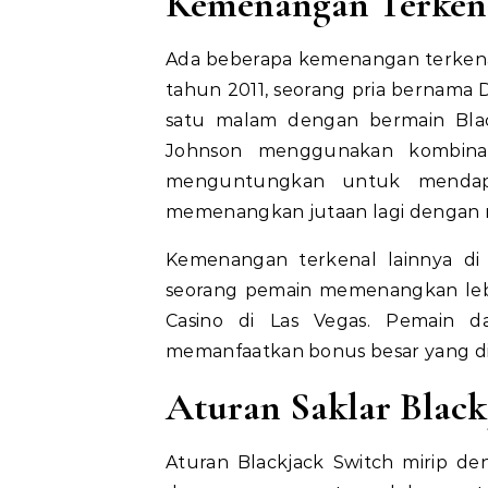
Kemenangan Terkena
Ada beberapa kemenangan terkenal
tahun 2011, seorang pria bernama
satu malam dengan bermain Blackj
Johnson menggunakan kombinas
menguntungkan untuk mendapa
memenangkan jutaan lagi dengan m
Kemenangan terkenal lainnya di 
seorang pemain memenangkan lebi
Casino di Las Vegas. Pemain d
memanfaatkan bonus besar yang di
Aturan Saklar Black
Aturan Blackjack Switch mirip den