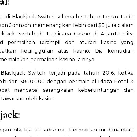
l:
 di Blackjack Switch selama bertahun-tahun. Pada
 Don Johnson memenangkan lebih dari $5 juta dalam
ack Switch di Tropicana Casino di Atlantic City.
i permainan terampil dan aturan kasino yang
tkan keunggulan atas kasino. Dia kemudian
emainkan permainan kasino lainnya.
Blackjack Switch terjadi pada tahun 2016, ketika
h dari $800.000 dengan bermain di Plaza Hotel &
apat mencapai serangkaian keberuntungan dan
tawarkan oleh kasino.
jack:
gan blackjack tradisional. Permainan ini dimainkan