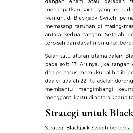
dengan enam atau delapan t
mendapatkan kartu yang lebih dek
Namun, di Blackjack Switch, pema
memasang taruhan di masing-masi
antara kedua tangan. Setelah pe
terpisah dan dapat memukul, berdir
Salah satu aturan utama dalam Bl
pada soft 17. Artinya, jika tanga
dealer harus memukul alih-alih ber
dealer adalah 22, itu adalah doron
membantu mengimbangi keunt
mengganti kartu di antara kedua t
Strategi untuk Black
Strategi Blackjack Switch berbeda